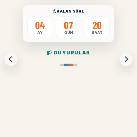
KALAN SÜRE
04
07
20
AY
GÜN
SAAT
DUYURULAR
KAYIT & KONAKLAMA
Konaklamalı eğitim
paketleri hazır
Paket kapsamı, fiyatlar ve dahil
hizmetler için tıklayın.